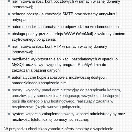
nielimitowana ilość kont pocztowych w ramach własnej domeny
internetowej;
ochrona poczty - autoryzacja SMTP oraz systemy antywirus i
antyspam;
autoresponder - automatyczne odpowiedzi na wiadomości email;
obsługa poczty przez interfejs WWW (WebMail) z wykorzystaniem
szyfrowanego połączenia;
nielimitowana ilość kont FTP w ramach własnej domeny
internetowej;
możliwość wykorzystania aplikacji bazodanowych w oparciu o
MySQL oraz łatwy i wygodny program PhpMyAdmin do
zarządzania bazami danych;
automatyczne kopie zapasowe z możliwością dostępu i
samodzielnego zarządzania nimi;
prosty i wygodny panel administracyjny do zarządzania kontem,
umożliwiający samodzielną konfigurację wszystkich dostępnych
opcji dla danego planu hostingowego, realizujący zadania w
bezpiecznym (szyfrowanym) połączeniu;
system wsparcia zaimplementowany w panel administracyjny oraz
możliwość telefonicznej pomocy technicznej.
W przypadku chęci skorzystania z oferty prosimy o wypełnienie