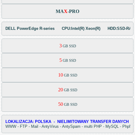
MA
X
-PRO
DELL PowerEdge R-series      CPU:Intel(R) Xeon(R)      HDD:SSD-RAID
3
 GB SSD
5
 GB SSD
10
 GB SSD
20
 GB SSD
50
 GB SSD
LOKALIZACJA: POLSKA  -  NIELIMITOWANY TRANSFER DANYCH  -  SL
WWW - FTP - Mail - AntyVirus - AntySpam - multi 
PHP - 
MySQL - PhpMyAdm