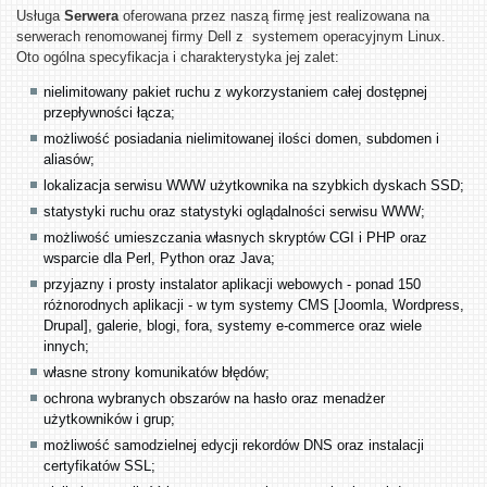
Usługa
Serwera
oferowana przez naszą firmę jest realizowana na
serwerach renomowanej firmy Dell z systemem operacyjnym Linux.
Oto ogólna specyfikacja i charakterystyka jej zalet:
nielimitowany pakiet ruchu z wykorzystaniem całej dostępnej
przepływności łącza;
możliwość posiadania nielimitowanej ilości domen, subdomen i
aliasów;
lokalizacja serwisu WWW użytkownika na szybkich dyskach SSD;
statystyki ruchu oraz statystyki oglądalności serwisu WWW;
możliwość umieszczania własnych skryptów CGI i PHP oraz
wsparcie dla Perl, Python oraz Java;
przyjazny i prosty instalator aplikacji webowych - ponad 150
różnorodnych aplikacji - w tym systemy CMS [Joomla, Wordpress,
Drupal], galerie, blogi, fora, systemy e-commerce oraz wiele
innych;
własne strony komunikatów błędów;
ochrona wybranych obszarów na hasło oraz menadżer
użytkowników i grup;
możliwość samodzielnej edycji rekordów DNS oraz
instalacji
certyfikatów SSL;