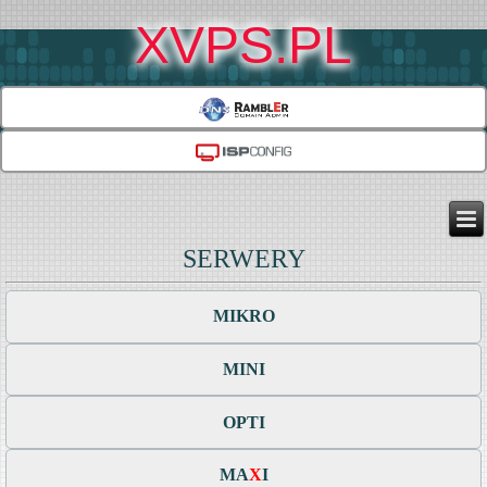
XVPS.PL
SERWERY
MIKRO
MINI
OPTI
MA
X
I