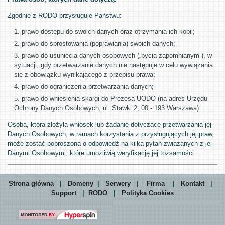
Zgodnie z RODO przysługuje Państwu:
prawo dostępu do swoich danych oraz otrzymania ich kopii;
prawo do sprostowania (poprawiania) swoich danych;
prawo do usunięcia danych osobowych („bycia zapomnianym”), w
sytuacji, gdy przetwarzanie danych nie następuje w celu wywiązania
się z obowiązku wynikającego z przepisu prawa;
prawo do ograniczenia przetwarzania danych;
prawo do wniesienia skargi do Prezesa UODO (na adres Urzędu
Ochrony Danych Osobowych, ul. Stawki 2, 00 - 193 Warszawa)
Osoba, która złożyła wniosek lub żądanie dotyczące przetwarzania jej
Danych Osobowych, w ramach korzystania z przysługujących jej praw,
może zostać poproszona o odpowiedź na kilka pytań związanych z jej
Danymi Osobowymi, które umożliwią weryfikację jej tożsamości.
Strona główna
|
Domeny
|
Serwery
|
Firma
|
Kontakt
|
Support
|
RODO
|
Polityka Cookies