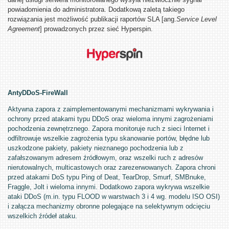
powiadomienia do administratora. Dodatkową zaletą takiego
rozwiązania jest możliwość publikacji raportów SLA [ang.
Service Level
Agreement
] prowadzonych przez sieć Hyperspin.
AntyDDoS-FireWall
Aktywna zapora z zaimplementowanymi mechanizmami wykrywania i
ochrony przed atakami typu DDoS oraz wieloma innymi zagrożeniami
pochodzenia zewnętrznego. Zapora monitoruje ruch z sieci Internet i
odfiltrowuje wszelkie zagrożenia typu skanowanie portów, błędne lub
uszkodzone pakiety, pakiety nieznanego pochodzenia lub z
zafałszowanym adresem źródłowym, oraz wszelki ruch z adresów
nierutowalnych, multicastowych oraz zarezerwowanych. Zapora chroni
przed atakami DoS typu Ping of Deat, TearDrop, Smurf, SMBnuke,
Fraggle, Jolt i wieloma innymi. Dodatkowo zapora wykrywa wszelkie
ataki DDoS (m.in. typu FLOOD w warstwach 3 i 4 wg. modelu ISO OSI)
i załącza mechanizmy obronne polegające na selektywnym odcięciu
wszelkich źródeł ataku.