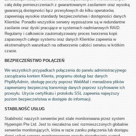
całą dobę pomieszczeniach z gwarantowanym zasilaniem oraz wysoką
gwarancją dostępności łącz przesyłowych do kilku operatorów,
zapewniają wysokie standardy bezpieczeństwa i dostępności danych
Klientów. Ponadto wszystkie serwery wyposażone są w redundantne
zasilanie oraz dyski pracujące w systemach nadmiarowych RAID.
Regularny i całkowicie zautomatyzowany proces tworzenia kopii
zapasowych całego systemu oraz danych Klientów zapewnia w
ekstremalnych warunkach na odtworzenie całości serwisu w krótkim
czasie.
BEZPIECZEŃSTWO POŁĄCZEŃ
We wszystkich przypadkach połączenia do panelu administracyjnego
zarządzania kontem Klienta, programu obsługi baz danych
PhpMyAdmin, obsługę poczty poprzez WebMail i menadżera plików
zapewniamy bezpieczną transmisję danych poprzez szyfrowanie ich
przesyłu. Użycie certyfikatu i protokołu SSL zapewnia najwyższy
poziom bezpieczeństwa w dostępie do informacji.
STABILNOŚĆ USŁUG
Stabilność naszych serwerów jest stale monitorowana przez system
Hyperspin Pte Ltd. Jest to niezależna sieć rozmieszczonych globalnie
serwerów monitorujących, która w razie zaniku połączenia lub dostępu
danej usługi serwera monitorowanego wysyła niezwłocznie sygnał